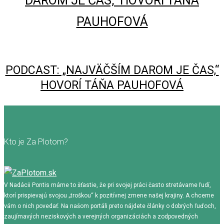
PODCAST: „NAJVÄČŠÍM DAROM JE ČAS,“
HOVORÍ TÁŇA PAUHOFOVÁ
Kto je Za Plotom?
V Nadácii Pontis máme to šťastie, že pri svojej práci často stretávame ľudí,
ktorí prispievajú svojou „troškou“ k pozitívnej zmene našej krajiny. A chceme
vám o nich povedať. Na našom portáli preto nájdete články o dobrých ľuďoch,
zaujímavých neziskových a verejných organizáciách a zodpovedných