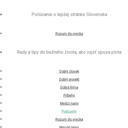
Počúvanie o lepšej stránke Slovenska
Rozum do vrecka
Rady a tipy do bežného života, ako vyjsť spoza plota
Dobrý človek
Dobrý projekt
Dobrá firma
Príbehy
Medzi nami
Podcasty
Rozum do vrecka
Minulé témy