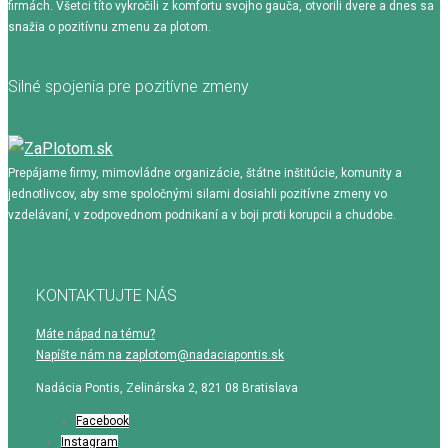
firmách. Všetci títo vykročili z komfortu svojho gauča, otvorili dvere a dnes sa
snažia o pozitívnu zmenu za plotom.
Silné spojenia pre pozitívne zmeny
Prepájame firmy, mimovládne organizácie, štátne inštitúcie, komunity a
jednotlivcov, aby sme spoločnými silami dosiahli pozitívne zmeny vo
vzdelávaní, v zodpovednom podnikaní a v boji proti korupcii a chudobe.
KONTAKTUJTE NÁS
Máte nápad na tému?
Napíšte nám na zaplotom@nadaciapontis.sk
Nadácia Pontis, Zelinárska 2, 821 08 Bratislava
Facebook
Instagram