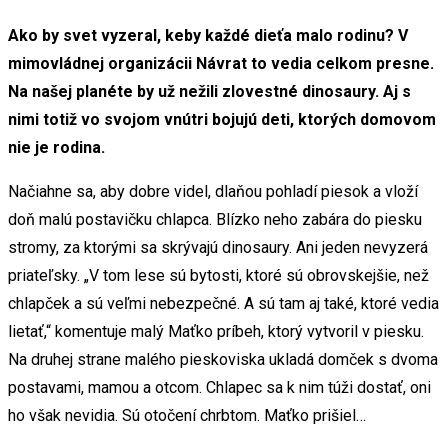
Ako by svet vyzeral, keby každé dieťa malo rodinu? V
mimovládnej organizácii Návrat to vedia celkom presne.
Na našej planéte by už nežili zlovestné dinosaury. Aj s
nimi totiž vo svojom vnútri bojujú deti, ktorých domovom
nie je rodina.
Načiahne sa, aby dobre videl, dlaňou pohladí piesok a vloží
doň malú postavičku chlapca. Blízko neho zabára do piesku
stromy, za ktorými sa skrývajú dinosaury. Ani jeden nevyzerá
priateľsky. „V tom lese sú bytosti, ktoré sú obrovskejšie, než
chlapček a sú veľmi nebezpečné. A sú tam aj také, ktoré vedia
lietať,“ komentuje malý Maťko príbeh, ktorý vytvoril v piesku.
Na druhej strane malého pieskoviska ukladá domček s dvoma
postavami, mamou a otcom. Chlapec sa k nim túži dostať, oni
ho však nevidia. Sú otočení chrbtom. Maťko prišiel…