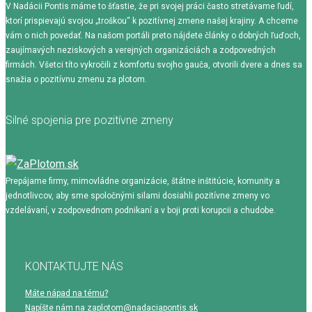
V Nadácii Pontis máme to šťastie, že pri svojej práci často stretávame ľudí,
ktorí prispievajú svojou „troškou“ k pozitívnej zmene našej krajiny. A chceme
vám o nich povedať. Na našom portáli preto nájdete články o dobrých ľuďoch,
zaujímavých neziskových a verejných organizáciách a zodpovedných
firmách. Všetci títo vykročili z komfortu svojho gauča, otvorili dvere a dnes sa
snažia o pozitívnu zmenu za plotom.
Silné spojenia pre pozitívne zmeny
Prepájame firmy, mimovládne organizácie, štátne inštitúcie, komunity a
jednotlivcov, aby sme spoločnými silami dosiahli pozitívne zmeny vo
vzdelávaní, v zodpovednom podnikaní a v boji proti korupcii a chudobe.
KONTAKTUJTE NÁS
Máte nápad na tému?
Napíšte nám na zaplotom@nadaciapontis.sk