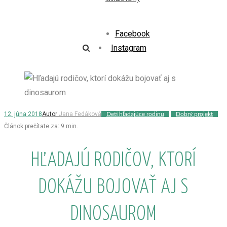
Facebook
Instagram
12. júna 2018
Autor
Jana Fedáková
Deti hľadajúce rodinu
Dobrý projekt
Článok prečítate za:
9
min.
HĽADAJÚ RODIČOV, KTORÍ
DOKÁŽU BOJOVAŤ AJ S
DINOSAUROM