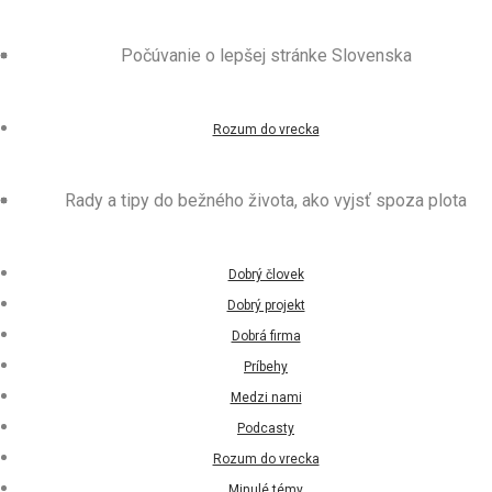
Počúvanie o lepšej stránke Slovenska
Rozum do vrecka
Rady a tipy do bežného života, ako vyjsť spoza plota
Dobrý človek
Dobrý projekt
Dobrá firma
Príbehy
Medzi nami
Podcasty
Rozum do vrecka
Minulé témy