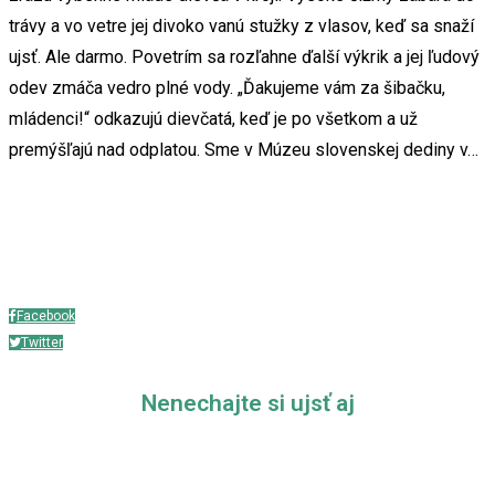
trávy a vo vetre jej divoko vanú stužky z vlasov, keď sa snaží
ujsť. Ale darmo. Povetrím sa rozľahne ďalší výkrik a jej ľudový
odev zmáča vedro plné vody. „Ďakujeme vám za šibačku,
mládenci!“ odkazujú dievčatá, keď je po všetkom a už
premýšľajú nad odplatou. Sme v Múzeu slovenskej dediny v…
Zobraziť celý článok
Facebook
Twitter
Nenechajte si ujsť aj