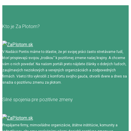
Kto je Za Plotom?
V Nadácii Pontis máme to šťastie, že pri svojej práci často stretávame ľudí,
ktorí prispievajú svojou „troškou“ k pozitívnej zmene našej krajiny. A chceme
vám o nich povedať. Na našom portáli preto nájdete články o dobrých ľuďoch,
zaujímavých neziskových a verejných organizáciách a zodpovedných
firmách. Všetci títo vykročili z komfortu svojho gauča, otvorili dvere a dnes sa
snažia o pozitívnu zmenu za plotom.
Silné spojenia pre pozitívne zmeny
Prepájame firmy, mimovládne organizácie, štátne inštitúcie, komunity a