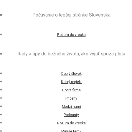
Počúvanie o lepšej stránke Slovenska
Rozum do vrecka
Rady a tipy do bežného života, ako vyjsť spoza plota
Dobrý človek
Dobrý projekt
Dobrá firma
Príbehy
Medzi nami
Podcasty
Rozum do vrecka
Minulé témy