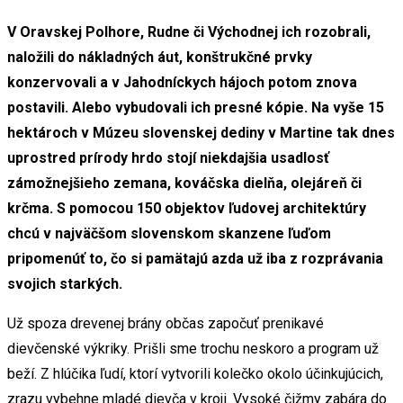
V Oravskej Polhore, Rudne či Východnej ich rozobrali,
naložili do nákladných áut, konštrukčné prvky
konzervovali a v Jahodníckych hájoch potom znova
postavili. Alebo vybudovali ich presné kópie. Na vyše 15
hektároch v Múzeu slovenskej dediny v Martine tak dnes
uprostred prírody hrdo stojí niekdajšia usadlosť
zámožnejšieho zemana, kováčska dielňa, olejáreň či
krčma. S pomocou 150 objektov ľudovej architektúry
chcú v najväčšom slovenskom skanzene ľuďom
pripomenúť to, čo si pamätajú azda už iba z rozprávania
svojich starkých.
Už spoza drevenej brány občas započuť prenikavé
dievčenské výkriky. Prišli sme trochu neskoro a program už
beží. Z hlúčika ľudí, ktorí vytvorili kolečko okolo účinkujúcich,
zrazu vybehne mladé dievča v kroji. Vysoké čižmy zabára do