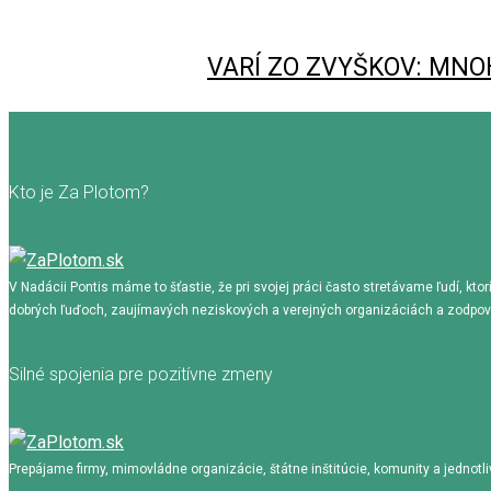
VARÍ ZO ZVYŠKOV: MNO
Kto je Za Plotom?
V Nadácii Pontis máme to šťastie, že pri svojej práci často stretávame ľudí, kto
dobrých ľuďoch, zaujímavých neziskových a verejných organizáciách a zodpovedn
Silné spojenia pre pozitívne zmeny
Prepájame firmy, mimovládne organizácie, štátne inštitúcie, komunity a jednotl