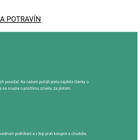
MA POTRAVÍN
ich povedať. Na našom portáli preto nájdete články o
es sa snažia o pozitívnu zmenu za plotom.
ednom podnikaní a v boji proti korupcii a chudobe.