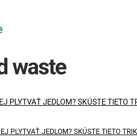
e
d waste
J PLYTVAŤ JEDLOM? SKÚSTE TIETO TRI