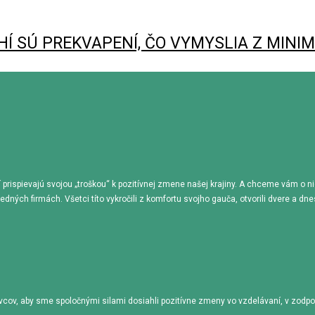
HÍ SÚ PREKVAPENÍ, ČO VYMYSLIA Z MINI
rí prispievajú svojou „troškou“ k pozitívnej zmene našej krajiny. A chceme vám o n
ých firmách. Všetci títo vykročili z komfortu svojho gauča, otvorili dvere a dn
ivcov, aby sme spoločnými silami dosiahli pozitívne zmeny vo vzdelávaní, v zodpov