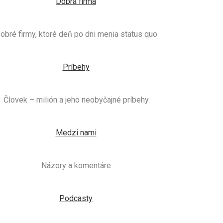
Dobrá firma
obré firmy, ktoré deň po dni menia status quo
Príbehy
Človek – milión a jeho neobyčajné príbehy
Medzi nami
Názory a komentáre
Podcasty