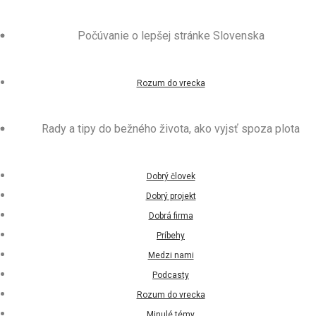
Počúvanie o lepšej stránke Slovenska
Rozum do vrecka
Rady a tipy do bežného života, ako vyjsť spoza plota
Dobrý človek
Dobrý projekt
Dobrá firma
Príbehy
Medzi nami
Podcasty
Rozum do vrecka
Minulé témy