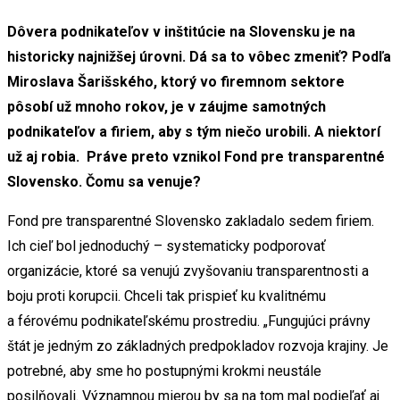
Dôvera podnikateľov v inštitúcie na Slovensku je na
historicky najnižšej úrovni. Dá sa to vôbec zmeniť? Podľa
Miroslava Šarišského, ktorý vo firemnom sektore
pôsobí už mnoho rokov, je v záujme samotných
podnikateľov a firiem, aby s tým niečo urobili. A niektorí
už aj robia. Práve preto vznikol Fond pre transparentné
Slovensko. Čomu sa venuje?
Fond pre transparentné Slovensko zakladalo sedem firiem.
Ich cieľ bol jednoduchý – systematicky podporovať
organizácie, ktoré sa venujú zvyšovaniu transparentnosti a
boju proti korupcii. Chceli tak prispieť ku kvalitnému
a férovému podnikateľskému prostrediu. „Fungujúci právny
štát je jedným zo základných predpokladov rozvoja krajiny. Je
potrebné, aby sme ho postupnými krokmi neustále
posilňovali. Významnou mierou by sa na tom mal podieľať aj