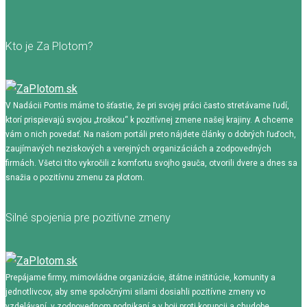
Kto je Za Plotom?
V Nadácii Pontis máme to šťastie, že pri svojej práci často stretávame ľudí,
ktorí prispievajú svojou „troškou“ k pozitívnej zmene našej krajiny. A chceme
vám o nich povedať. Na našom portáli preto nájdete články o dobrých ľuďoch,
zaujímavých neziskových a verejných organizáciách a zodpovedných
firmách. Všetci títo vykročili z komfortu svojho gauča, otvorili dvere a dnes sa
snažia o pozitívnu zmenu za plotom.
Silné spojenia pre pozitívne zmeny
Prepájame firmy, mimovládne organizácie, štátne inštitúcie, komunity a
jednotlivcov, aby sme spoločnými silami dosiahli pozitívne zmeny vo
vzdelávaní, v zodpovednom podnikaní a v boji proti korupcii a chudobe.