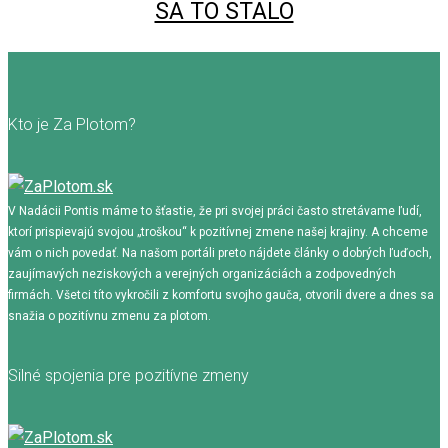
SA TO STALO
Kto je Za Plotom?
V Nadácii Pontis máme to šťastie, že pri svojej práci často stretávame ľudí,
ktorí prispievajú svojou „troškou“ k pozitívnej zmene našej krajiny. A chceme
vám o nich povedať. Na našom portáli preto nájdete články o dobrých ľuďoch,
zaujímavých neziskových a verejných organizáciách a zodpovedných
firmách. Všetci títo vykročili z komfortu svojho gauča, otvorili dvere a dnes sa
snažia o pozitívnu zmenu za plotom.
Silné spojenia pre pozitívne zmeny