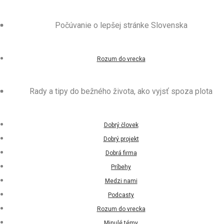
Počúvanie o lepšej stránke Slovenska
Rozum do vrecka
Rady a tipy do bežného života, ako vyjsť spoza plota
Dobrý človek
Dobrý projekt
Dobrá firma
Príbehy
Medzi nami
Podcasty
Rozum do vrecka
Minulé témy